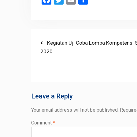
Post
Previous
Kegiatan Uji Coba Lomba Kompetensi S
post:
2020
navigation
Leave a Reply
Your email address will not be published.
Require
Comment
*