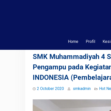
Home
Profil
Kesi
SMK Muhammadiyah 4 Su
Pengampu pada Kegiat
INDONESIA (Pembelajara
2 October 2020
smkadmin
Hot N