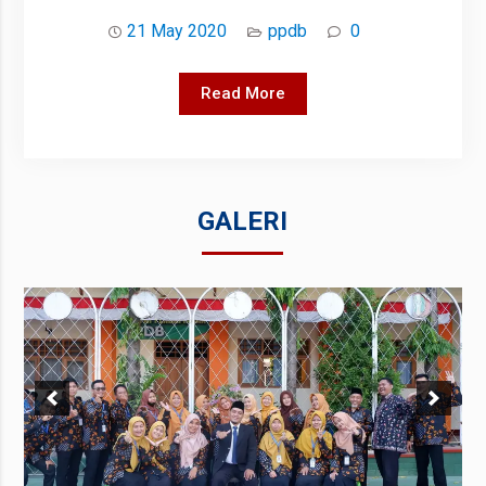
21 May 2020
ppdb
0
PPDB
Read More
ONLINE
GALERI