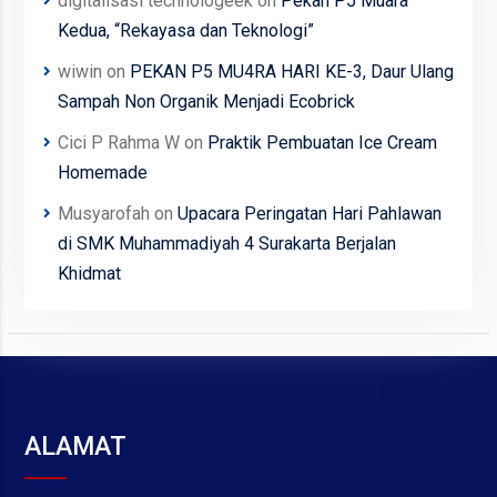
digitalisasi technologeek
on
Pekan P5 Muara
Kedua, “Rekayasa dan Teknologi”
wiwin
on
PEKAN P5 MU4RA HARI KE-3, Daur Ulang
Sampah Non Organik Menjadi Ecobrick
Cici P Rahma W
on
Praktik Pembuatan Ice Cream
Homemade
Musyarofah
on
Upacara Peringatan Hari Pahlawan
di SMK Muhammadiyah 4 Surakarta Berjalan
Khidmat
ALAMAT