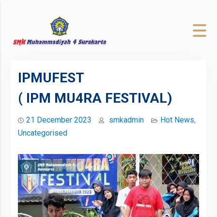
to
content
IPMUFEST
( IPM MU4RA FESTIVAL)
21 December 2023
smkadmin
Hot News
,
Uncategorised