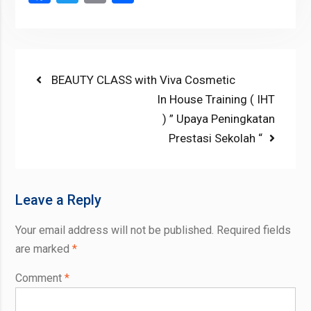
Post
Previous
BEAUTY CLASS with Viva Cosmetic
post:
Next
In House Training ( IHT
navigation
post:
) ” Upaya Peningkatan
Prestasi Sekolah “
Leave a Reply
Your email address will not be published.
Required fields
are marked
*
Comment
*