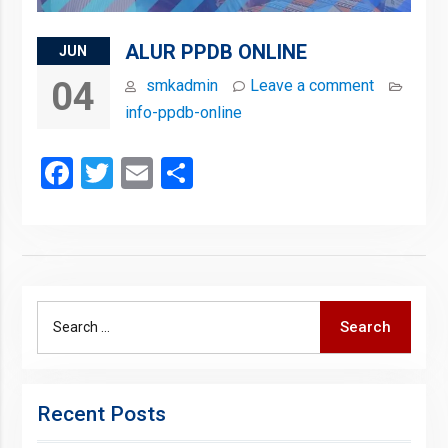
ALUR PPDB ONLINE
JUN
04
smkadmin
Leave a comment
info-ppdb-online
Facebook
Twitter
Email
Share
Search
Search
for:
Recent Posts