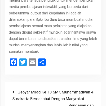
mentor para tenaga pendidik untuk mengembangkan
media pembelajaran interaktif yang berbeda dari
sebelumnya, output dari kegaiatan ini adalah
diharapkan para Bpk/Ibu Guru bisa membuat media
pembelajaran sesuai mata pelajaran yang diajarkan
dengan dibuat sekreatif mungkin agar nantinya siswa
dapat berimbas mendapatkan transfer ilmu yang lebih
mudah, menyenangkan dan lebih-lebih nilai yang
semakin membaik.
Facebook
Twitter
Email
Share
Post
Previous
Gebyar Milad Ke 13 SMK Muhammadiyah 4
post:
Surakarta Bersahabat Dengan Masyrakat
navigation
Next
Pengajian dan