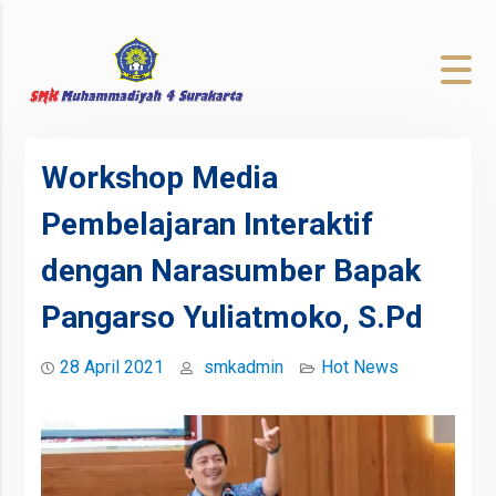
to
content
Workshop Media
Pembelajaran Interaktif
dengan Narasumber Bapak
Pangarso Yuliatmoko, S.Pd
28 April 2021
smkadmin
Hot News