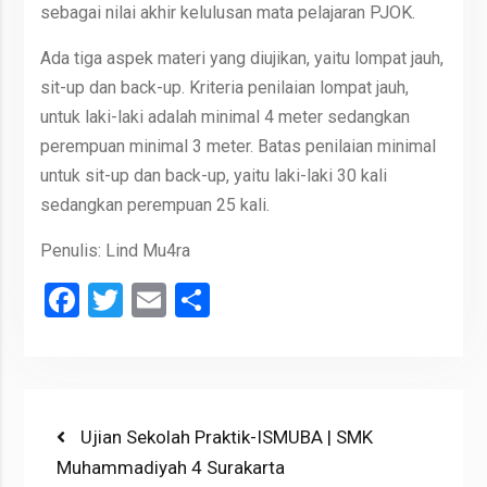
sebagai nilai akhir kelulusan mata pelajaran PJOK.
Ada tiga aspek materi yang diujikan, yaitu lompat jauh,
sit-up dan back-up. Kriteria penilaian lompat jauh,
untuk laki-laki adalah minimal 4 meter sedangkan
perempuan minimal 3 meter. Batas penilaian minimal
untuk sit-up dan back-up, yaitu laki-laki 30 kali
sedangkan perempuan 25 kali.
Penulis: Lind Mu4ra
Facebook
Twitter
Email
Share
Post
Previous
Ujian Sekolah Praktik-ISMUBA | SMK
post:
Muhammadiyah 4 Surakarta
navigation