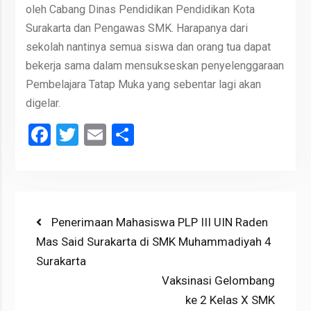
oleh Cabang Dinas Pendidikan Pendidikan Kota
Surakarta dan Pengawas SMK. Harapanya dari
sekolah nantinya semua siswa dan orang tua dapat
bekerja sama dalam mensukseskan penyelenggaraan
Pembelajara Tatap Muka yang sebentar lagi akan
digelar.
Facebook
Twitter
Email
Share
Post
Previous
Penerimaan Mahasiswa PLP III UIN Raden
post:
Mas Said Surakarta di SMK Muhammadiyah 4
navigation
Surakarta
Next
Vaksinasi Gelombang
post:
ke 2 Kelas X SMK