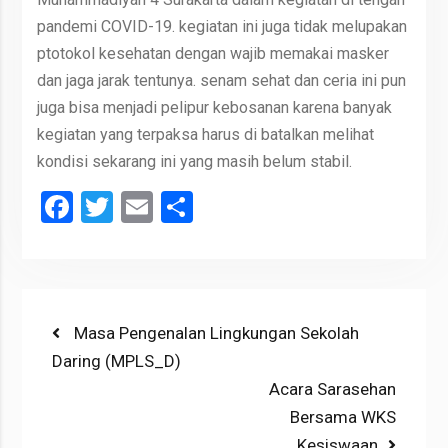
pandemi COVID-19. kegiatan ini juga tidak melupakan
ptotokol kesehatan dengan wajib memakai masker
dan jaga jarak tentunya. senam sehat dan ceria ini pun
juga bisa menjadi pelipur kebosanan karena banyak
kegiatan yang terpaksa harus di batalkan melihat
kondisi sekarang ini yang masih belum stabil.
Facebook
Twitter
Email
Share
Post
Previous
Masa Pengenalan Lingkungan Sekolah
post:
Daring (MPLS_D)
navigation
Next
Acara Sarasehan
post:
Bersama WKS
Kesiswaan