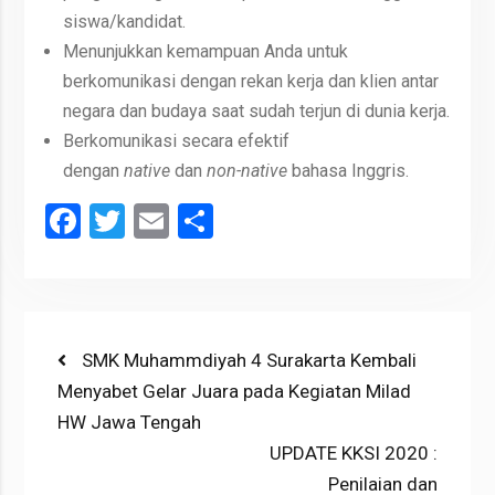
siswa/kandidat.
Menunjukkan kemampuan Anda untuk
berkomunikasi dengan rekan kerja dan klien antar
negara dan budaya saat sudah terjun di dunia kerja.
Berkomunikasi secara efektif
dengan
native
dan
non-
native
bahasa Inggris.
Facebook
Twitter
Email
Share
Post
Previous
SMK Muhammdiyah 4 Surakarta Kembali
post:
Menyabet Gelar Juara pada Kegiatan Milad
navigation
HW Jawa Tengah
Next
UPDATE KKSI 2020 :
post:
Penilaian dan