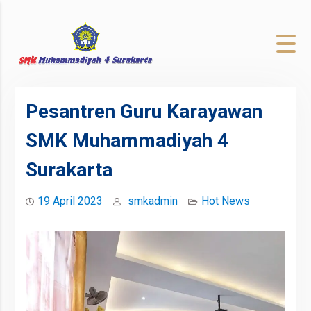
to
content
Pesantren Guru Karayawan
SMK Muhammadiyah 4
Surakarta
19 April 2023
smkadmin
Hot News