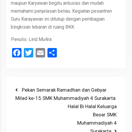
maupun Karyawan begitu antusias dan mudah
memahami penjelasan beliau. Kegiatan pesantren
Guru Karayawan ini ditutup dengan pembagian
bingkisan lebaran di ruang BKK
Penulis: Lind Mu4ra
Facebook
Twitter
Email
Share
Post
Previous
Pekan Semarak Ramadhan dan Gebyar
post:
Milad ke-15 SMK Muhammadiyah 4 Surakarta
navigation
Next
Halal Bi Halal Keluarga
post:
Besar SMK
Muhammadiyah 4
Surakarta