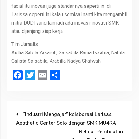
facial itu inovasi juga standar nya seperti ini di
Larissa seperti ini kalau semisal nanti kita mengambil
mitra DUDI yang lain jadi ada inovasi-inovasi SMK
atau dijenjang siap kerja.
Tim Jurnalis:
Aidha Sabila Yasaroh, Salsabila Rania Iszahra, Nabila
Calista Salsabila, Arabilla Nadya Shafwah
Facebook
Twitter
Email
Share
Post
Previous
“Industri Mengajar” kolaborasi Larissa
post:
Aesthetic Center Solo dengan SMK MU4RA
navigation
Next
Belajar Pembuatan