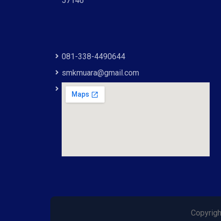
57146
081-338-4490644
smkmuara@gmail.com
Copyrig