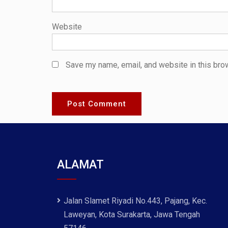
Website
Save my name, email, and website in this bro
ALAMAT
Jalan Slamet Riyadi No.443, Pajang, Kec.
Laweyan, Kota Surakarta, Jawa Tengah