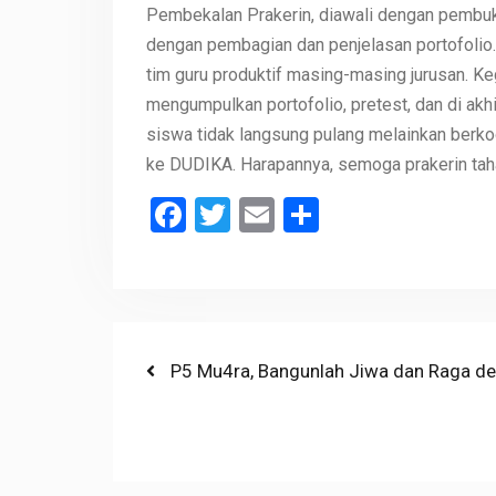
Pembekalan Prakerin, diawali dengan pembuka
dengan pembagian dan penjelasan portofolio. 
tim guru produktif masing-masing jurusan. Keg
mengumpulkan portofolio, pretest, dan di akhi
siswa tidak langsung pulang melainkan berk
ke DUDIKA. Harapannya, semoga prakerin tahap
Facebook
Twitter
Email
Share
Post
Previous
P5 Mu4ra, Bangunlah Jiwa dan Raga de
post:
navigation