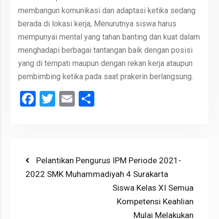
membangun komunikasi dan adaptasi ketika sedang
berada di lokasi kerja, Menurutnya siswa harus
mempunyai mental yang tahan banting dan kuat dalam
menghadapi berbagai tantangan baik dengan posisi
yang di tempati maupun dengan rekan kerja ataupun
pembimbing ketika pada saat prakerin berlangsung.
Facebook
Twitter
Email
Share
Post
Previous
Pelantikan Pengurus IPM Periode 2021-
post:
2022 SMK Muhammadiyah 4 Surakarta
navigation
Next
Siswa Kelas XI Semua
post:
Kompetensi Keahlian
Mulai Melakukan