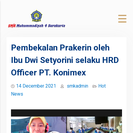
to
content
Pembekalan Prakerin oleh
Ibu Dwi Setyorini selaku HRD
Officer PT. Konimex
14 December 2021
smkadmin
Hot
News