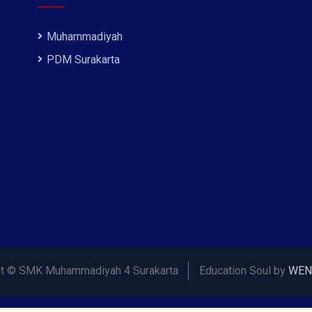
Muhammadiyah
PDM Surakarta
ht © SMK Muhammadiyah 4 Surakarta
Education Soul by
WEN