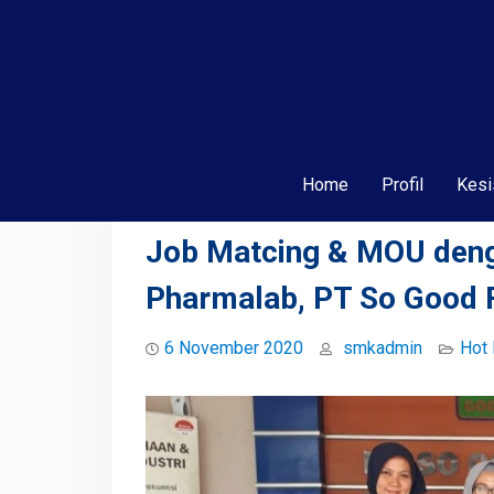
Home
Profil
Kesi
Job Matcing & MOU deng
Pharmalab, PT So Good 
6 November 2020
smkadmin
Hot