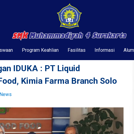
swaan
Program Keahlian
Fasilitas
Informasi
Alum
an IDUKA : PT Liquid
Food, Kimia Farma Branch Solo
 News