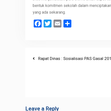
bentuk komitmen sekolah dalam menciptakan 
yang ada sekarang.
Facebook
Twitter
Email
Share
Post
Previous
Rapat Dinas : Sosialisasi PAS Gasal 
post:
navigation
Leave a Reply